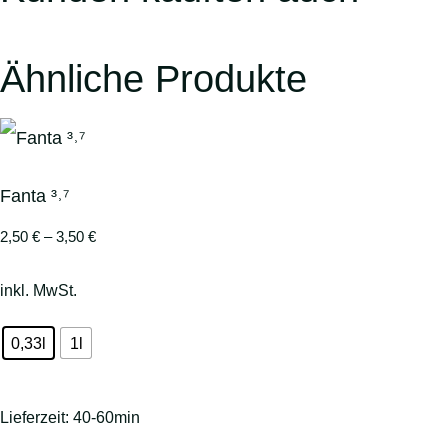
Ähnliche Produkte
Fanta ³˒⁷
2,50
€
–
3,50
€
inkl. MwSt.
0,33l
1l
Lieferzeit:
40-60min