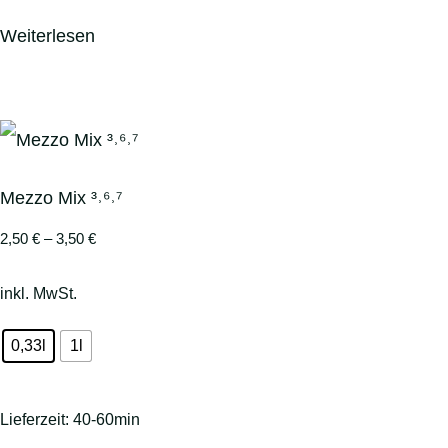
Weiterlesen
Mezzo Mix ³˒⁶˒⁷
2,50
€
–
3,50
€
inkl. MwSt.
0,33l
1l
Lieferzeit:
40-60min