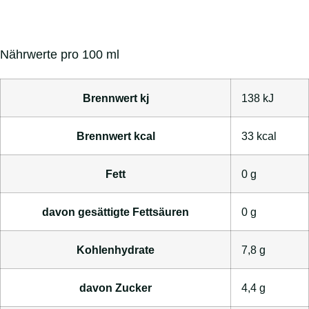
Nährwerte pro 100 ml
Brennwert kj
138
kJ
Brennwert kcal
33
kcal
Fett
0
g
davon
gesättigte Fettsäuren
0
g
Kohlenhydrate
7,8
g
davon
Zucker
4,4
g