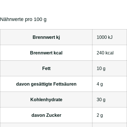
Nährwerte pro 100 g
Brennwert kj
1000
kJ
Brennwert kcal
240
kcal
Fett
10
g
davon
gesättigte Fettsäuren
4
g
Kohlenhydrate
30
g
davon
Zucker
2
g