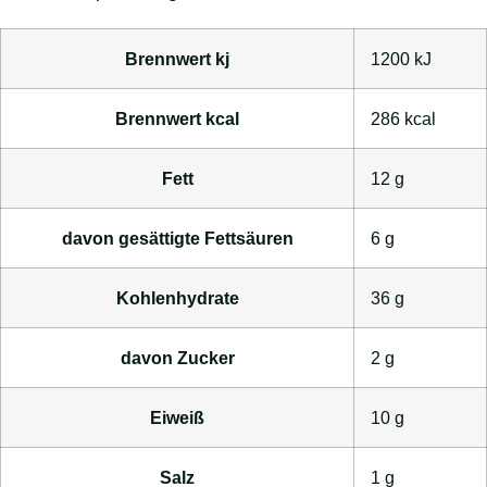
Brennwert kj
1200
kJ
Brennwert kcal
286
kcal
Fett
12
g
davon
gesättigte Fettsäuren
6
g
Kohlenhydrate
36
g
davon
Zucker
2
g
Eiweiß
10
g
Salz
1
g