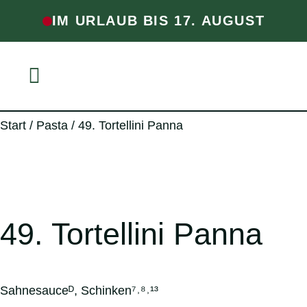
IM URLAUB BIS 17. AUGUST
Start
/
Pasta
/ 49. Tortellini Panna
49. Tortellini Panna
Sahnesauceᴰ, Schinken⁷˒⁸˒¹³