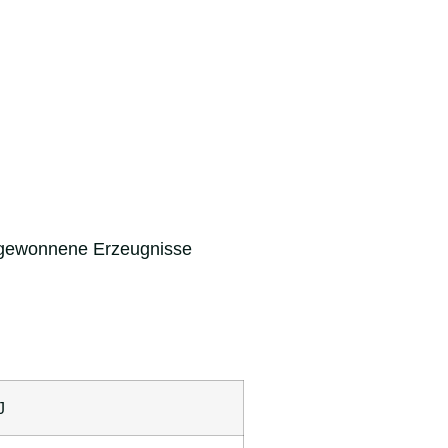
us gewonnene Erzeugnisse
J