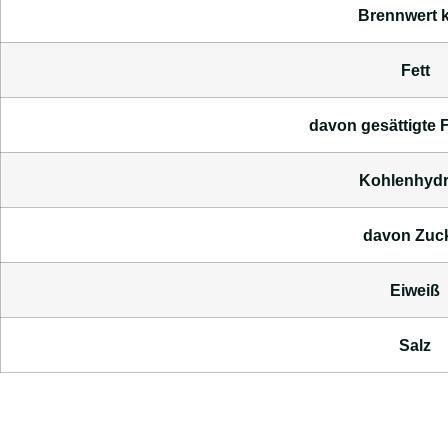
Brennwert k
Fett
davon
gesättigte 
Kohlenhydr
davon
Zuc
Eiweiß
Salz