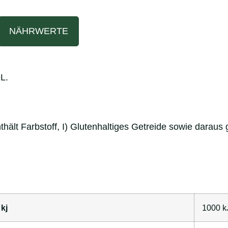
NÄHRWERTE
L.
thält Farbstoff, I) Glutenhaltiges Getreide sowie dara
kj
1000
k