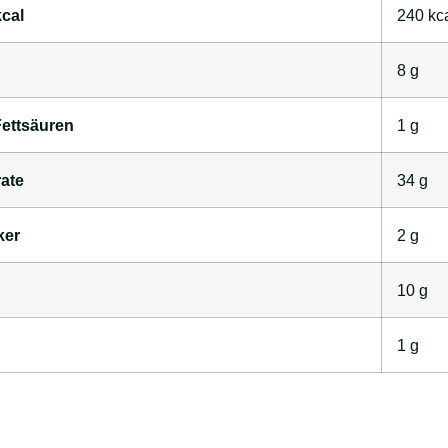
cal
240
kc
8
g
Fettsäuren
1
g
ate
34
g
ker
2
g
10
g
1
g