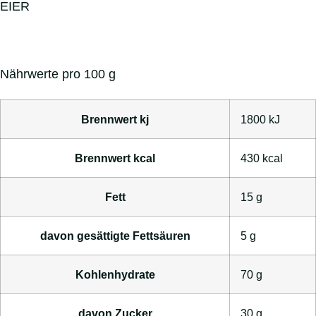
EIER
Nährwerte pro 100 g
Brennwert kj
1800
kJ
Brennwert kcal
430
kcal
Fett
15
g
davon
gesättigte Fettsäuren
5
g
Kohlenhydrate
70
g
davon
Zucker
30
g