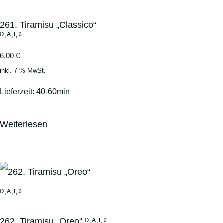
261. Tiramisu „Classico“
ᴰ˒ᴬ˒ᴵ˒⁶
6,00
€
inkl. 7 % MwSt.
Lieferzeit:
40-60min
Weiterlesen
262. Tiramisu „Oreo“ ᴰ˒ᴬ˒ᴵ˒⁶